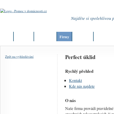
Najděte si spolehlivou
Úvod
Aktuality
Články
Firmy
Můj okres
Kurzy
Perfect úklid
Zpět na vyhledávání
Rychlý přehled
Kontakt
Kde nás najdete
O nás
Naše firma provádí pravidelné 
stavebních rekonstrukcích či m