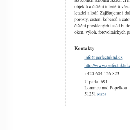
objektů a čištění interiérů vš
letadel a lodí. Zajišťujeme i da
porosty, čištění koberců a čal
čištění prosklených fasád bud
oken, výloh, fotovoltaických p
Kontakty
info@
perfectuklid.cz
http://www.perfectuklid.
+420 604 126 823
U parku 691
Lomnice nad Popelkou
51251
Mapa