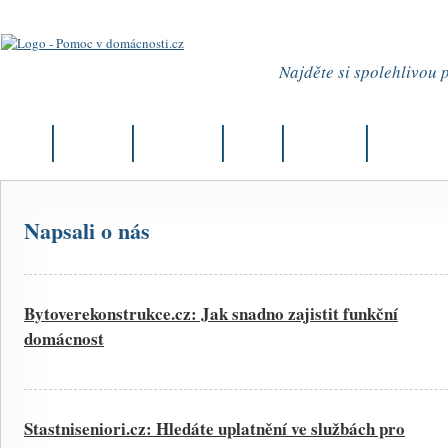
Najděte si spolehlivou
Úvod
Aktuality
Články
Firmy
Můj okres
Kurzy
Napsali o nás
Bytoverekonstrukce.cz: Jak snadno zajistit funkční
domácnost
Stastniseniori.cz: Hledáte uplatnění ve službách pro