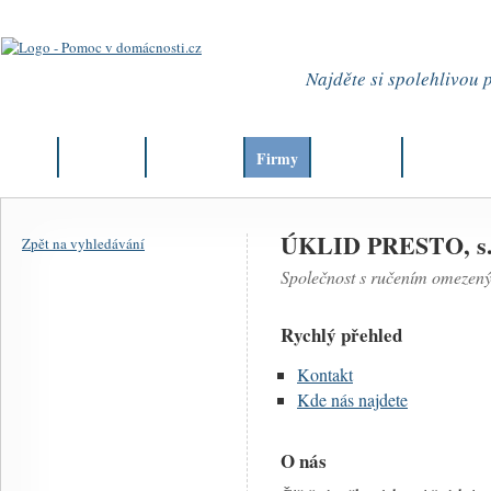
Najděte si spolehlivou
Úvod
Aktuality
Články
Firmy
Můj okres
Kurzy
ÚKLID PRESTO, s.r
Zpět na vyhledávání
Společnost s ručením omezen
Rychlý přehled
Kontakt
Kde nás najdete
O nás