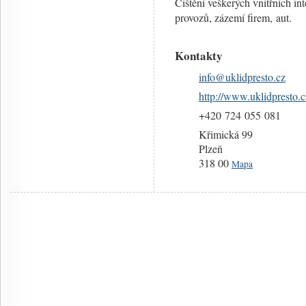
Čištění veškerých vnitřních in
provozů, zázemí firem, aut.
Kontakty
info@
uklidpresto.cz
http://www.uklidpresto.c
+420 724 055 081
Křimická 99
Plzeň
318 00
Mapa