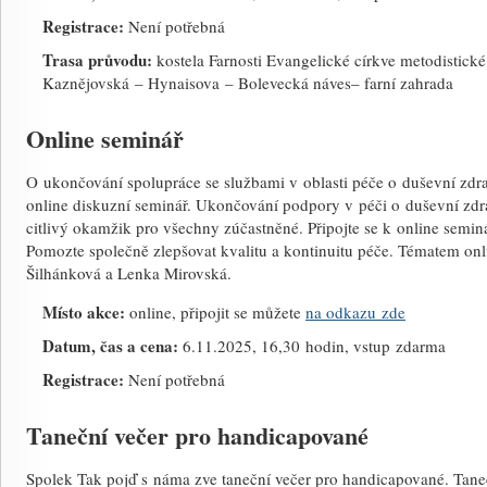
Registrace:
Není potřebná
Trasa průvodu:
kostela Farnosti Evangelické církve metodistic
Kaznějovská – Hynaisova – Bolevecká náves– farní zahrada
Online seminář
O ukončování spolupráce se službami v oblasti péče o duševní zdra
online diskuzní seminář. Ukončování podpory v péči o duševní zdra
citlivý okamžik pro všechny zúčastněné. Připojte se k online semináři
Pomozte společně zlepšovat kvalitu a kontinuitu péče. Tématem onl
Šilhánková a Lenka Mirovská.
Místo akce:
online, připojit se můžete
na odkazu zde
Datum, čas a cena:
6.11.2025, 16,30 hodin, vstup zdarma
Registrace:
Není potřebná
Taneční večer pro handicapované
Spolek Tak pojď s náma zve taneční večer pro handicapované. Taneč