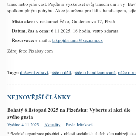
tanec nebo jeho část. Přijďte si vyzkoušet svůj taneční um i vy! Ba
spolkem plným pohybu. Akce je určena pro lidi s handicapem, jejic
Místo akce:
v restauraci Éčko, Guldenerova 17, Plzeň
Datum, čas a cena:
6.11.2025, 16 hodin, vstup zdarma
Rezervace:
e-mailu:
takpojdsnama@
seznam.cz
Zdroj foto: Pixabay.com
Tagy:
duševní zdraví
,
péče o děti
,
péče o handicapované
,
péče o r
NEJNOVĚJŠÍ ČLÁNKY
Bohatý 6.listopad 2025 na Plzeňsku: Vyberte si akci dle
svého gusta
Vydáno 4.11.2025
Aktuality
Pavla Jelínková
*Plzeňské organizace působící v oblasti sociálních služeb vám nabízejí akc