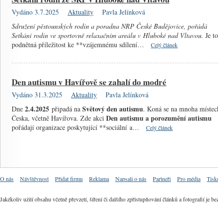
Vydáno 3.7.2025
Aktuality
Pavla Jelínková
Sdružení pěstounských rodin a poradna NRP České Budějovice, pořádá
Setkání rodin ve sportovně relaxačním areálu v Hluboké nad Vltavou.
Je to
podnětná příležitost ke **vzájemnému sdílení…
Celý článek
Den autismu v Havířově se zahalí do modré
Vydáno 31.3.2025
Aktuality
Pavla Jelínková
2.4.2025
Světový den autismu
Dne
připadá na
. Koná se na mnoha místec
Den autismu a porozumění autismu
Česka, včetně Havířova. Zde akci
pořádají organizace poskytující **sociální a…
Celý článek
O nás
Návštěvnost
Přidat firmu
Reklama
Napsali o nás
Partneři
Pro média
Tisk
Jakékoliv užití obsahu včetně převzetí, šíření či dalšího zpřístupňování článků a fotografií j