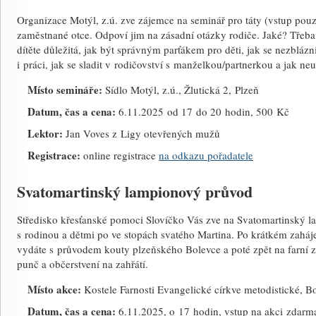
Organizace Motýl, z.ú. zve zájemce na seminář pro táty (vstup pou
zaměstnané otce. Odpoví jim na zásadní otázky rodiče. Jaké? Třeba 
dítěte důležitá, jak být správným parťákem pro děti, jak se nezblázn
i práci, jak se sladit v rodičovství s manželkou/par­tnerkou a jak neu
Místo semináře:
Sídlo Motýl, z.ú., Žlutická 2, Plzeň
Datum, čas a cena:
6.11.2025 od 17 do 20 hodin, 500 Kč
Lektor:
Jan Voves z Ligy otevřených mužů
Registrace:
online registrace
na odkazu pořadatele
Svatomartinský lampionový průvod
Středisko křesťanské pomoci Slovíčko Vás zve na Svatomartinský l
s rodinou a dětmi po ve stopách svatého Martina. Po krátkém zaháj
vydáte s průvodem kouty plzeňského Bolevce a poté zpět na farní za
punč a občerstvení na zahřátí.
Místo akce:
Kostele Farnosti Evangelické církve metodistické, Bo
Datum, čas a cena:
6.11.2025, o 17 hodin, vstup na akci zdarm