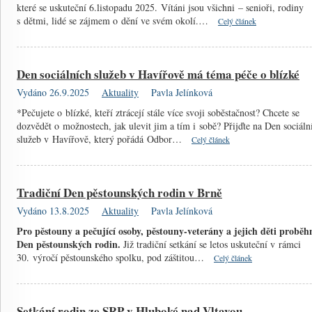
které se uskuteční 6.listopadu 2025. Vítáni jsou všichni – senioři, rodiny
s dětmi, lidé se zájmem o dění ve svém okolí.…
Celý článek
Den sociálních služeb v Havířově má téma péče o blízké
Vydáno 26.9.2025
Aktuality
Pavla Jelínková
*Pečujete o blízké, kteří ztrácejí stále více svoji soběstačnost? Chcete se
dozvědět o možnostech, jak ulevit jim a tím i sobě? Přijďte na Den sociáln
služeb v Havířově, který pořádá Odbor…
Celý článek
Tradiční Den pěstounských rodin v Brně
Vydáno 13.8.2025
Aktuality
Pavla Jelínková
Pro pěstouny a pečující osoby, pěstouny-veterány a jejich děti proběh
Den pěstounských rodin.
Již tradiční setkání se letos uskuteční v rámci
30. výročí pěstounského spolku, pod záštitou…
Celý článek
Setkání rodin ze SRP v Hluboké nad Vltavou