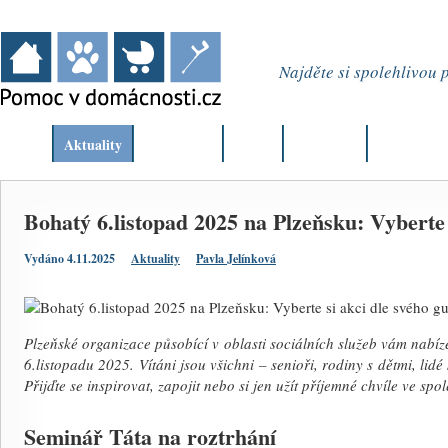
Najděte si spolehlivou
Úvod
Aktuality
Články
Firmy
Můj okres
Kurzy
Bohatý 6.listopad 2025 na Plzeňsku: Vyberte 
Vydáno 4.11.2025
Aktuality
Pavla Jelínková
Plzeňské organizace působící v oblasti sociálních služeb vám nabíze
6.listopadu 2025. Vítáni jsou všichni – senioři, rodiny s dětmi, lid
Přijďte se inspirovat, zapojit nebo si jen užít příjemné chvíle ve spol
Seminář Táta na roztrhání