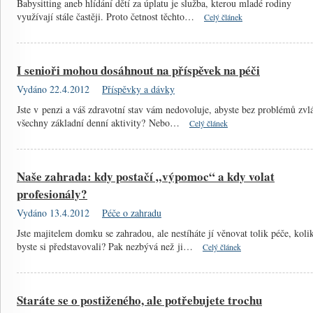
Babysitting aneb hlídání dětí za úplatu je služba, kterou mladé rodiny
využívají stále častěji. Proto četnost těchto…
Celý článek
I senioři mohou dosáhnout na příspěvek na péči
Vydáno 22.4.2012
Příspěvky a dávky
Jste v penzi a váš zdravotní stav vám nedovoluje, abyste bez problémů zvlá
všechny základní denní aktivity? Nebo…
Celý článek
Naše zahrada: kdy postačí „výpomoc“ a kdy volat
profesionály?
Vydáno 13.4.2012
Péče o zahradu
Jste majitelem domku se zahradou, ale nestíháte jí věnovat tolik péče, koli
byste si představovali? Pak nezbývá než ji…
Celý článek
Staráte se o postiženého, ale potřebujete trochu