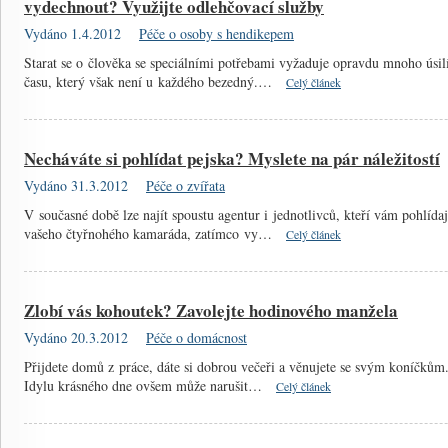
vydechnout? Využijte odlehčovací služby
Vydáno 1.4.2012
Péče o osoby s hendikepem
Starat se o člověka se speciálními potřebami vyžaduje opravdu mnoho úsil
času, který však není u každého bezedný.…
Celý článek
Necháváte si pohlídat pejska? Myslete na pár náležitostí
Vydáno 31.3.2012
Péče o zvířata
V současné době lze najít spoustu agentur i jednotlivců, kteří vám pohlídaj
vašeho čtyřnohého kamaráda, zatímco vy…
Celý článek
Zlobí vás kohoutek? Zavolejte hodinového manžela
Vydáno 20.3.2012
Péče o domácnost
Přijdete domů z práce, dáte si dobrou večeři a věnujete se svým koníčkům
Idylu krásného dne ovšem může narušit…
Celý článek