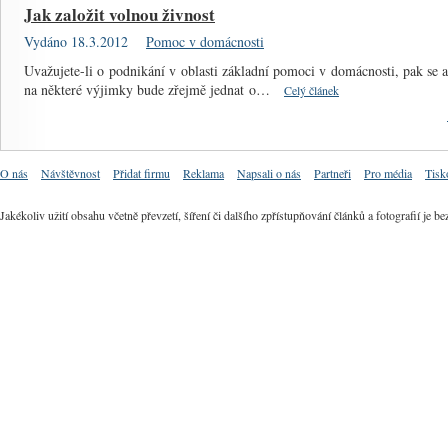
Jak založit volnou živnost
Vydáno 18.3.2012
Pomoc v domácnosti
Uvažujete-li o podnikání v oblasti základní pomoci v domácnosti, pak se 
na některé výjimky bude zřejmě jednat o…
Celý článek
O nás
Návštěvnost
Přidat firmu
Reklama
Napsali o nás
Partneři
Pro média
Tisk
Jakékoliv užití obsahu včetně převzetí, šíření či dalšího zpřístupňování článků a fotografií j