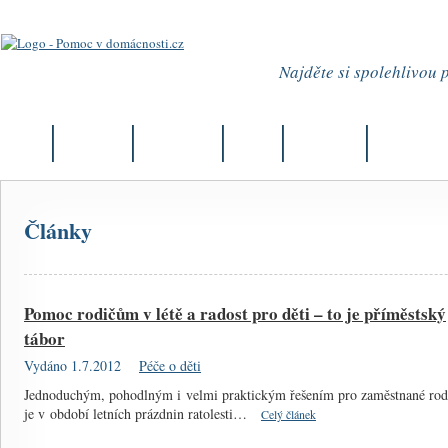
Najděte si spolehlivou
Úvod
Aktuality
Články
Firmy
Můj okres
Kurzy
Články
Pomoc rodičům v létě a radost pro děti – to je příměstský
tábor
Vydáno 1.7.2012
Péče o děti
Jednoduchým, pohodlným i velmi praktickým řešením pro zaměstnané rod
je v období letních prázdnin ratolesti…
Celý článek