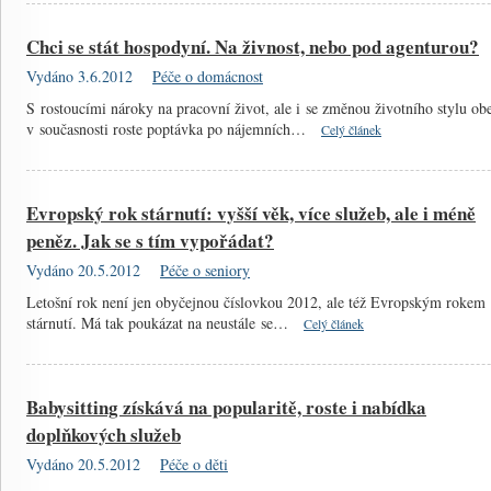
Chci se stát hospodyní. Na živnost, nebo pod agenturou?
Vydáno 3.6.2012
Péče o domácnost
S rostoucími nároky na pracovní život, ale i se změnou životního stylu ob
v současnosti roste poptávka po nájemních…
Celý článek
Evropský rok stárnutí: vyšší věk, více služeb, ale i méně
peněz. Jak se s tím vypořádat?
Vydáno 20.5.2012
Péče o seniory
Letošní rok není jen obyčejnou číslovkou 2012, ale též Evropským rokem
stárnutí. Má tak poukázat na neustále se…
Celý článek
Babysitting získává na popularitě, roste i nabídka
doplňkových služeb
Vydáno 20.5.2012
Péče o děti